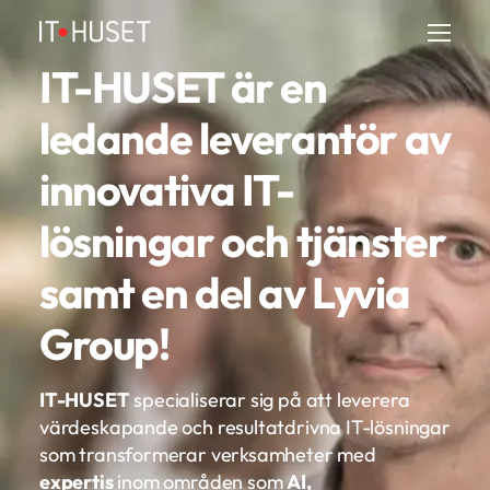
IT-HUSET är en
ledande leverantör av
innovativa IT-
lösningar och tjänster
samt en del av Lyvia
Group!
IT-HUSET
specialiserar sig på att leverera
värdeskapande och resultatdrivna IT-lösningar
som transformerar verksamheter med
expertis
inom områden som
AI,