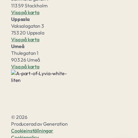
113 59 Stockholm
Visa på karta
Uppsala
Vaksalagatan 3
753 20 Uppsala
Visa på karta
Umeå
Thulegatan 1
903 26 Umeå
Visa på karta
© 2026
Producerad av
Generation
Cookieinställningar
Cookiepolicy