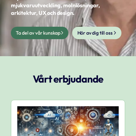
mjukvaruutveckling,
molnlösningar,
arkitektur, UX och design.
Ta del av vår kunskap
Hör av dig till oss
Vårt erbjudande